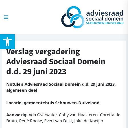
Ga
Post
Main
naar
navigation
de
Menu
inhoud
Toolbar openen
Verslag vergadering
Adviesraad Sociaal Domein
d.d. 29 juni 2023
Notulen Adviesraad Sociaal Domein d.d. 29 juni 2023,
algemeen deel
Locatie: gemeentehuis Schouwen-Duiveland
Aanwezig
: Ada Overwater, Coby van Haasteren, Coretta de
Bruin, René Roose, Evert van Dilst, Joke de Koeijer