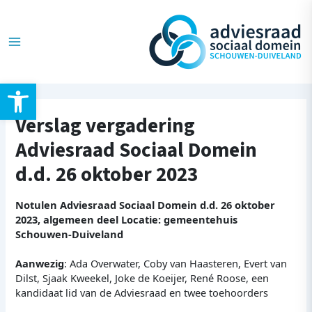
Ga
Post
Main
naar
navigation
de
Menu
inhoud
Toolbar openen
Verslag vergadering
Adviesraad Sociaal Domein
d.d. 26 oktober 2023
Notulen Adviesraad Sociaal Domein d.d. 26 oktober
2023, algemeen deel Locatie: gemeentehuis
Schouwen-Duiveland
Aanwezig
: Ada Overwater, Coby van Haasteren, Evert van
Dilst, Sjaak Kweekel, Joke de Koeijer, René Roose, een
kandidaat lid van de Adviesraad en twee toehoorders