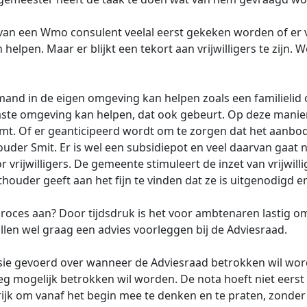
an een Wmo consulent veelal eerst gekeken worden of er v
an helpen. Maar er blijkt een tekort aan vrijwilligers te zij
mand in de eigen omgeving kan helpen zoals een familielid
naaste omgeving kan helpen, dat ook gebeurt. Op deze mani
 Of er geanticipeerd wordt om te zorgen dat het aanbod va
ouder Smit. Er is wel een subsidiepot en veel daarvan gaat naa
or vrijwilligers. De gemeente stimuleert de inzet van vrijw
houder geeft aan het fijn te vinden dat ze is uitgenodigd e
 proces aan? Door tijdsdruk is het voor ambtenaren lastig
len wel graag een advies voorleggen bij de Adviesraad.
sie gevoerd over wanneer de Adviesraad betrokken wil worden
 mogelijk betrokken wil worden. De nota hoeft niet eerst a
rijk om vanaf het begin mee te denken en te praten, zonder 