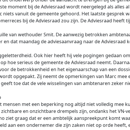
tste moment bij de Adviesraad wordt neergelegd als alles al
 niets vanuit de gemeente gehoord. Het laatste gesprek wa
omerreces bij de Adviesraad zou zijn. De Adviesraad heeft t
euille van wethouder Smit. De aanwezig betrokken ambten
en dat maandag de adviesaanvraag naar de Adviesraad komt
geletterdheid. Ook hier heeft hij vele pogingen gedaan om i
t op hoe serieus de gemeente de Adviesraad neemt. Daarnaa
 voor de betrokkenheid en het eigenaarschap van een dossi
 wordt opgepakt. Zij neemt de opmerkingen van Marc mee e
 geeft toe dat de vele wisselingen van ambtenaren zeker nie
o
mensen met een beperking nog altijd niet volledig mee k
ichtbare en onzichtbare drempels zijn, ondanks het VN-ve
o ziet graag dat er een ambtelijk aanspreekpunt komt w
d aan een ondernemer die zijn zaken niet op orde heeft, e