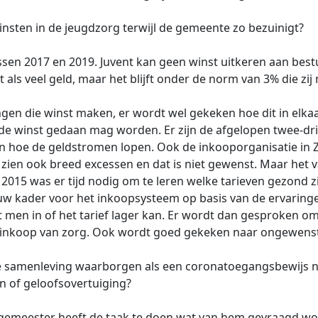
nsten in de jeugdzorg terwijl de gemeente zo bezuinigt?
n 2017 en 2019. Juvent kan geen winst uitkeren aan bestuur
nkt als veel geld, maar het blijft onder de norm van 3% die
lingen die winst maken, er wordt wel gekeken hoe dit in el
 de winst gedaan mag worden. Er zijn de afgelopen twee-dri
en hoe de geldstromen lopen. Ook de inkooporganisatie in Ze
zien ook breed excessen en dat is niet gewenst. Maar het va
 2015 was er tijd nodig om te leren welke tarieven gezond 
uw kader voor het inkoopsysteem op basis van de ervaringen 
t men in of het tarief lager kan. Er wordt dan gesproken om
nkoop van zorg. Ook wordt goed gekeken naar ongewenst 
e samenleving waarborgen als een coronatoegangsbewijs no
n of geloofsovertuiging?
burgemeester heeft de taak te doen wat van hem gevraagd w