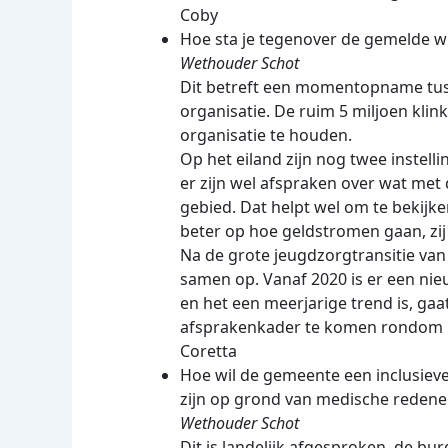
Coby
Hoe sta je tegenover de gemelde wi
Wethouder Schot
Dit betreft een momentopname tusse
organisatie. De ruim 5 miljoen kli
organisatie te houden.
Op het eiland zijn nog twee instel
er zijn wel afspraken over wat met
gebied. Dat helpt wel om te bekijk
beter op hoe geldstromen gaan, zij 
Na de grote jeugdzorgtransitie van
samen op. Vanaf 2020 is er een nie
en het een meerjarige trend is, gaa
afsprakenkader te komen rondom i
Coretta
Hoe wil de gemeente een inclusiev
zijn op grond van medische redene
Wethouder Schot
Dit is landelijk afgesproken, de 