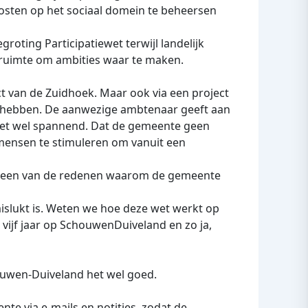
kosten op het sociaal domein te beheersen
oting Participatiewet terwijl landelijk
 ruimte om ambities waar te maken.
 van de Zuidhoek. Maar ook via een project
te hebben. De aanwezige ambtenaar geeft aan
 het wel spannend. Dat de gemeente geen
 mensen te stimuleren om vanuit een
t is een van de redenen waarom de gemeente
 mislukt is. Weten we hoe deze wet werkt op
 vijf jaar op SchouwenDuiveland en zo ja,
houwen-Duiveland het wel goed.
te via e-mails en notities, zodat de