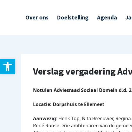
Ga
Post
naar
navigation
Over ons
Doelstelling
Agenda
Ja
de
inhoud
Toolbar openen
Verslag vergadering Ad
Notulen Adviesraad Sociaal Domein d.d. 
Locatie: Dorpshuis te Ellemeet
Aanwezig
: Henk Top, Nita Breeuwer, Regina 
René Roose Drie ambtenaren van de gemee