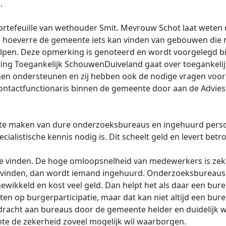
.
portefeuille van wethouder Smit. Mevrouw Schot laat weten 
 hoeverre de gemeente iets kan vinden van gebouwen die n
pen. Deze opmerking is genoteerd en wordt voorgelegd bi
ting Toegankelijk SchouwenDuiveland gaat over toegankel
unnen ondersteunen en zij hebben ook de nodige vragen voo
ntactfunctionaris binnen de gemeente door aan de Adviesr
 te maken van dure onderzoeksbureaus en ingehuurd perso
ecialistische kennis nodig is. Dit scheelt geld en levert bet
 te vinden. De hoge omloopsnelheid van medewerkers is zeke
te vinden, dan wordt iemand ingehuurd. Onderzoeksbureau
gewikkeld en kost veel geld. Dan helpt het als daar een bure
ten op burgerparticipatie, maar dat kan niet altijd een bu
opdracht aan bureaus door de gemeente helder en duidelijk
e de zekerheid zoveel mogelijk wil waarborgen.