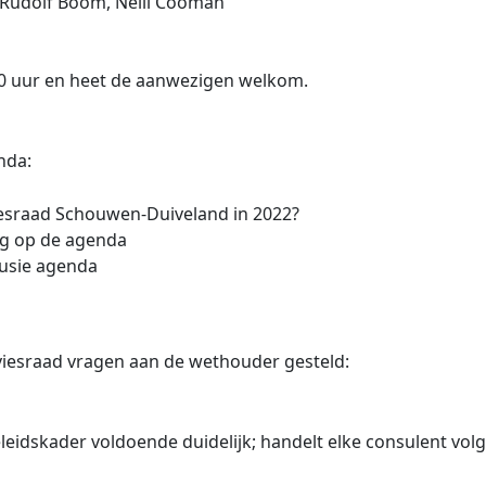
 Rudolf Boom, Nelli Cooman
30 uur en heet de aanwezigen welkom.
nda:
viesraad Schouwen-Duiveland in 2022?
ng op de agenda
lusie agenda
viesraad vragen aan de wethouder gesteld:
idskader voldoende duidelijk; handelt elke consulent volge