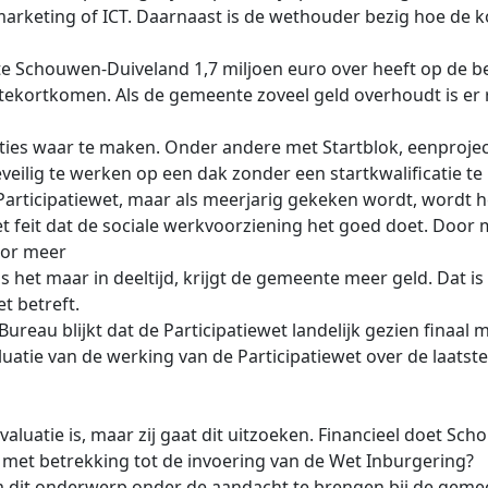
marketing of ICT. Daarnaast is de wethouder bezig hoe de 
e Schouwen-Duiveland 1,7 miljoen euro over heeft op de begr
tekortkomen. Als de gemeente zoveel geld overhoudt is er
ies waar te maken. Onder andere met Startblok, eenproject
eilig te werken op een dak zonder een startkwalificatie 
 Participatiewet, maar als meerjarig gekeken wordt, wordt
et feit dat de sociale werkvoorziening het goed doet. Door
oor meer
 is het maar in deeltijd, krijgt de gemeente meer geld. Da
t betreft.
Bureau blijkt dat de Participatiewet landelijk gezien finaal
atie van de werking van de Participatiewet over de laatste
aluatie is, maar zij gaat dit uitzoeken. Financieel doet Sc
d met betrekking tot de invoering van de Wet Inburgering?
om dit onderwerp onder de aandacht te brengen bij de gemeen