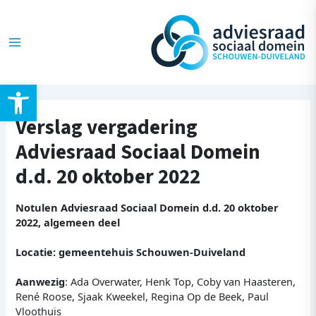
Ga
Post
Main
naar
navigation
de
Menu
inhoud
Toolbar openen
Verslag vergadering
Adviesraad Sociaal Domein
d.d. 20 oktober 2022
Notulen Adviesraad Sociaal Domein d.d. 20 oktober
2022, algemeen deel
Locatie: gemeentehuis Schouwen-Duiveland
Aanwezig
: Ada Overwater, Henk Top, Coby van Haasteren,
René Roose, Sjaak Kweekel, Regina Op de Beek, Paul
Vloothuis