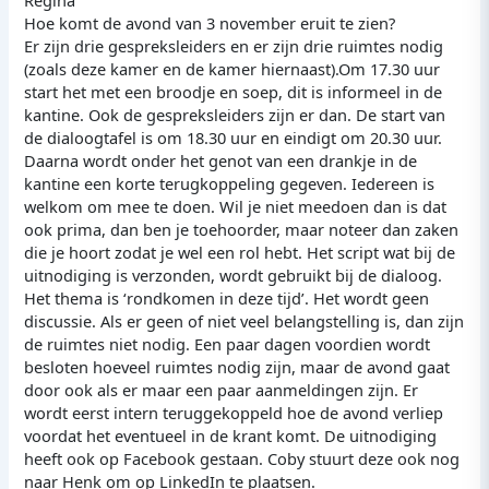
Regina
Hoe komt de avond van 3 november eruit te zien?
Er zijn drie gespreksleiders en er zijn drie ruimtes nodig
(zoals deze kamer en de kamer hiernaast).Om 17.30 uur
start het met een broodje en soep, dit is informeel in de
kantine. Ook de gespreksleiders zijn er dan. De start van
de dialoogtafel is om 18.30 uur en eindigt om 20.30 uur.
Daarna wordt onder het genot van een drankje in de
kantine een korte terugkoppeling gegeven. Iedereen is
welkom om mee te doen. Wil je niet meedoen dan is dat
ook prima, dan ben je toehoorder, maar noteer dan zaken
die je hoort zodat je wel een rol hebt. Het script wat bij de
uitnodiging is verzonden, wordt gebruikt bij de dialoog.
Het thema is ‘rondkomen in deze tijd’. Het wordt geen
discussie. Als er geen of niet veel belangstelling is, dan zijn
de ruimtes niet nodig. Een paar dagen voordien wordt
besloten hoeveel ruimtes nodig zijn, maar de avond gaat
door ook als er maar een paar aanmeldingen zijn. Er
wordt eerst intern teruggekoppeld hoe de avond verliep
voordat het eventueel in de krant komt. De uitnodiging
heeft ook op Facebook gestaan. Coby stuurt deze ook nog
naar Henk om op LinkedIn te plaatsen.