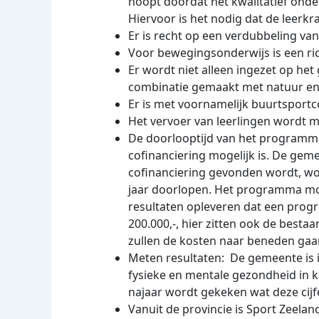
hoopt doordat het kwalitatief onde
Hiervoor is het nodig dat de leerk
Er is recht op een verdubbeling van 
Voor bewegingsonderwijs is een rich
Er wordt niet alleen ingezet op h
combinatie gemaakt met natuur en 
Er is met voornamelijk buurtsport
Het vervoer van leerlingen wordt m
De doorlooptijd van het programma
cofinanciering mogelijk is. De gem
cofinanciering gevonden wordt, wo
jaar doorlopen. Het programma mo
resultaten opleveren dat een prog
200.000,-, hier zitten ook de best
zullen de kosten naar beneden gaan
Meten resultaten: De gemeente is 
fysieke en mentale gezondheid in kaa
najaar wordt gekeken wat deze cijfe
Vanuit de provincie is Sport Zee