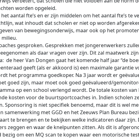
rwijs verbetert, dat scholen die niet voldoen aan de norm 
rachten worden opgeleid.
het aantal fte’s en er zijn middelen om het aantal fte’s te v
tlijn, wat inhoudt dat scholen er niet op worden afgerekend
et geven van bewegingsonderwijs, maar ook op het promote
milieu.
coaches gesproken. Gesprekken met jongerenwerkers zullen
eegenomen als daar vragen over zijn. Dit zal maatwerk zijn
: de heer Van Dongen gaat het komende half jaar “de boer
eenteraad geeft (als er akkoord is) een maximale garantie 
rdt het programma goedkoper. Na 3 jaar wordt er geëvaluee
et goed zijn, maar moet ook goed geëvalueerd/gemonitord
ramma op een school verlengd wordt. De totale kosten van
aande kosten voor de buurtsportcoaches in. Indien scholen z
. Sponsoring is niet specifiek benoemd, maar dit is wel me
in samenwerking met GGD en het Zeeuws Plan Bureau bezig
rt te brengen en te bekijken welke indicatoren daar zijn. Da
rs zeggen en waar de knelpunten zitten. Als dit is afgerond
land bezig om een MQ scan te kopen waar een motorische t