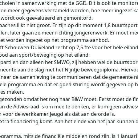
cholen in samenwerking met de GGD. Dit is ook te monitoren
 Hoe meer gegevens verzameld worden, hoe meer ingezet ka
 wordt ook geëvalueerd en gemonitord.
hes lijkt niet groot. Er zijn op dit moment 1,8 buurtsport
len, later gaan ze meer richting jongerenwerk. Er moet me
et worden ingezet op het programma aanbod.
ft Schouwen-Duiveland recht op 7,5 fte voor het hele eiland
anbod aan sport/beweging op het eiland.
partijen dan alleen het SMWO, zij hebben wel de buurtspor
emeente aan de slag met het Nijntje beweegdiploma. Hiervoor
m naar de samenleving te communiceren dat de gemeente n
it hele programma en dat er goed sturing wordt gegeven op
ies maken.
oegezonden omdat het nog naar B&W moet. Eerst moet de f
an de Adviesraad is om mee te denken, er kom geen advies
 voor de werkkamer Jeugd als dat aan de orde is.
extra financiering komt. Aan het einde van het jaar kunnen
gramma, mits de financiële middelen rond zijn, is 1 januari