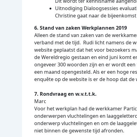
Dit wordt ter kennisname aangen
Uitnodiging Dialoogsessies evaluat
Christine gaat naar de bijeenkomst
6. Stand van zaken Werkplannen 2019
Alleen de stand van zaken van de werkkame
verband met de tijd. Rudi licht namens de w
website geplaatst dat het voor bezoekers mak
de Wereldregio gestaan en eind juni komt er 
ongeveer 300 woorden zijn en er wordt een f
een maand opengesteld. Als er een hoge respo
enquête op de website is er de hoop dat de
7. Rondvraag en w.v.t.t.k.
Marc
Voor het werkplan had de werkkamer Parti
onderwerpen vluchtelingen en laaggeletterd
onderwerp vluchtelingen en om de laaggelet
niet binnen de gewenste tijd afronden.