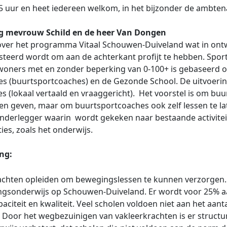
5 uur en heet iedereen welkom, in het bijzonder de ambte
ing mevrouw Schild en de heer Van Dongen
ver het programma Vitaal Schouwen-Duiveland wat in ontwik
eerd wordt om aan de achterkant profijt te hebben. Sport 
oners met en zonder beperking van 0-100+ is gebaseerd op
ies (buurtsportcoaches) en de Gezonde School. De uitvoer
es (lokaal vertaald en vraaggericht). Het voorstel is om b
nen geven, maar om buurtsportcoaches ook zelf lessen te 
nderlegger waarin wordt gekeken naar bestaande activitei
ies, zoals het onderwijs.
ng:
achten opleiden om bewegingslessen te kunnen verzorgen. 
gingsonderwijs op Schouwen-Duiveland. Er wordt voor 25%
aciteit en kwaliteit. Veel scholen voldoen niet aan het aa
Door het wegbezuinigen van vakleerkrachten is er structur