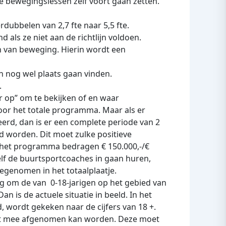
de bewegingslessen zelf voort gaan zetten.
erdubbelen van 2,7 fte naar 5,5 fte.
 als ze niet aan de richtlijn voldoen.
n van beweging. Hierin wordt een
 nog wel plaats gaan vinden.
.
 op” om te bekijken of en waar
voor het totale programma. Maar als er
rd, dan is er een complete periode van 2
 worden. Dit moet zulke positieve
 het programma bedragen € 150.000,-/€
elf de buurtsportcoaches in gaan huren,
egenomen in het totaalplaatje.
 om de van 0-18-jarigen op het gebied van
n is de actuele situatie in beeld. In het
, wordt gekeken naar de cijfers van 18 +.
est mee afgenomen kan worden. Deze moet