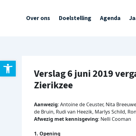
Ga
Post
naar
navigation
Over ons
Doelstelling
Agenda
Ja
de
inhoud
Toolbar openen
Verslag 6 juni 2019 ver
Zierikzee
Aanwezig
: Antoine de Ceuster, Nita Breeuwe
de Bruin, Rudi van Heezik, Marlys Schild, R
Afwezig met kennisgeving
: Nelli Cooman
1. Opening