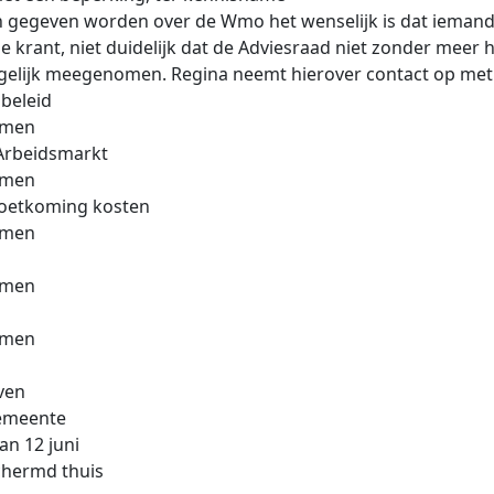
n gegeven worden over de Wmo het wenselijk is dat iemand
e krant, niet duidelijk dat de Adviesraad niet zonder meer
egelijk meegenomen. Regina neemt hierover contact op met d
beleid
omen
 Arbeidsmarkt
omen
moetkoming kosten
omen
omen
omen
even
gemeente
an 12 juni
chermd thuis