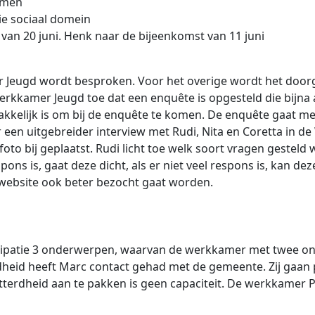
omen
ie sociaal domein
 van 20 juni. Henk naar de bijeenkomst van 11 juni
r Jeugd wordt besproken. Voor het overige wordt het door
erkkamer Jeugd toe dat een enquête is opgesteld die bijna 
kelijk is om bij de enquête te komen. De enquête gaat medi
een uitgebreider interview met Rudi, Nita en Coretta in de
oto bij geplaatst. Rudi licht toe welk soort vragen gestel
ns is, gaat deze dicht, als er niet veel respons is, kan de
 website ook beter bezocht gaat worden.
cipatie 3 onderwerpen, waarvan de werkkamer met twee on
heid heeft Marc contact gehad met de gemeente. Zij gaan p
terdheid aan te pakken is geen capaciteit. De werkkamer 