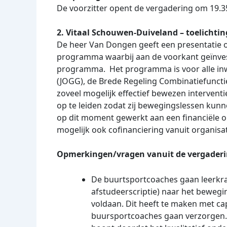
De voorzitter opent de vergadering om 19.3
2. Vitaal Schouwen-Duiveland – toelicht
De heer Van Dongen geeft een presentatie o
programma waarbij aan de voorkant geïnvest
programma. Het programma is voor alle inw
(JOGG), de Brede Regeling Combinatiefunct
zoveel mogelijk effectief bewezen interventi
op te leiden zodat zij bewegingslessen kun
op dit moment gewerkt aan een financiële o
mogelijk ook cofinanciering vanuit organisat
Opmerkingen/vragen vanuit de vergaderi
De buurtsportcoaches gaan leerkr
afstudeerscriptie) naar het bewe
voldaan. Dit heeft te maken met cap
buursportcoaches gaan verzorgen. 