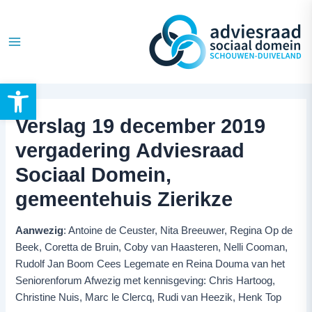
Ga
Post
Main
naar
navigation
Menu
de
inhoud
Toolbar openen
Verslag 19 december 2019
vergadering Adviesraad
Sociaal Domein,
gemeentehuis Zierikze
Aanwezig
: Antoine de Ceuster, Nita Breeuwer, Regina Op de
Beek, Coretta de Bruin, Coby van Haasteren, Nelli Cooman,
Rudolf Jan Boom Cees Legemate en Reina Douma van het
Seniorenforum Afwezig met kennisgeving: Chris Hartoog,
Christine Nuis, Marc le Clercq, Rudi van Heezik, Henk Top