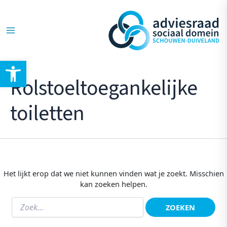
Ga
Zoek
Main
naar:
naar
de
Menu
inhoud
Toolbar openen
Rolstoeltoegankelijke
toiletten
Het lijkt erop dat we niet kunnen vinden wat je zoekt. Misschien
kan zoeken helpen.