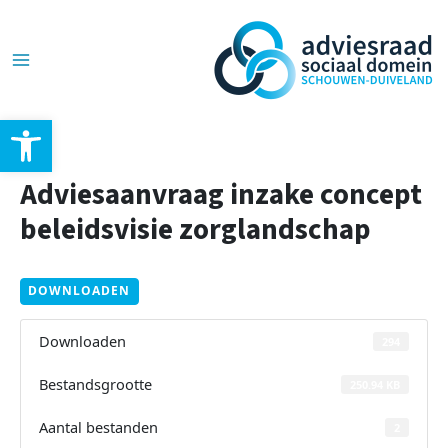
Ga
Post
Main
naar
navigation
de
Menu
inhoud
Toolbar openen
Adviesaanvraag inzake concept
beleidsvisie zorglandschap
DOWNLOADEN
Downloaden
294
Bestandsgrootte
250.94 KB
Aantal bestanden
2