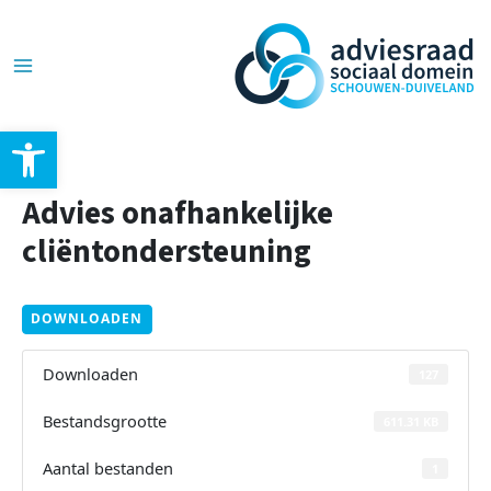
Ga
Post
Main
naar
navigation
de
Menu
inhoud
Toolbar openen
Advies onafhankelijke
cliëntondersteuning
DOWNLOADEN
Downloaden
127
Bestandsgrootte
611.31 KB
Aantal bestanden
1