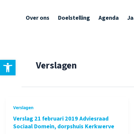
Ga
Bericht
naar
paginering
Over ons
Doelstelling
Agenda
Ja
de
inhoud
Toolbar openen
Verslagen
Verslagen
Verslag 21 februari 2019 Adviesraad
Sociaal Domein, dorpshuis Kerkwerve