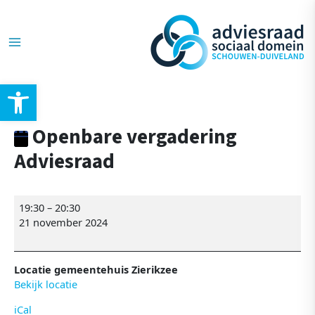
Ga
Openbare
Post
Main
naar
vergadering
navigation
de
Adviesraad
Menu
inhoud
Toolbar openen
Openbare vergadering
Adviesraad
19:30
–
20:30
21 november 2024
Locatie gemeentehuis Zierikzee
Bekijk locatie
iCal