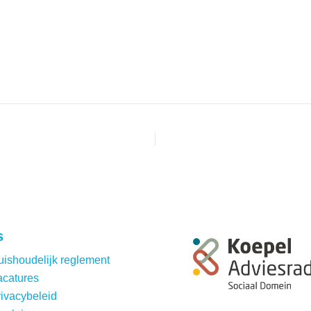
s
ishoudelijk reglement
acatures
ivacybeleid