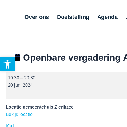
Ga
Openbare
Post
naar
vergadering
navigation
Over ons
Doelstelling
Agenda
de
Adviesraad
inhoud
Openbare vergadering 
Toolbar openen
19:30
–
20:30
20 juni 2024
Locatie gemeentehuis Zierikzee
Bekijk locatie
iCal