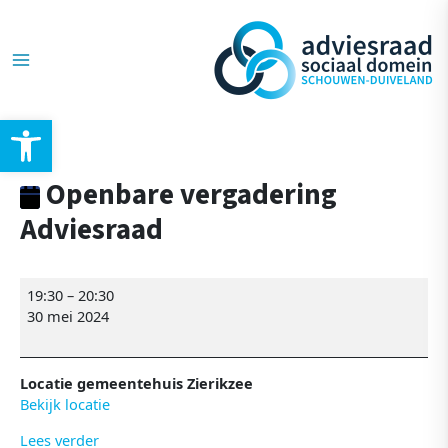
Ga
Openbare
Main
naar
vergadering
de
Adviesraad
Menu
inhoud
Toolbar openen
Openbare vergadering
Adviesraad
19:30
–
20:30
30 mei 2024
Locatie gemeentehuis Zierikzee
Bekijk locatie
Lees verder